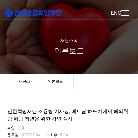
ENG
재단소식
언론보도
재단소식
언론보도
신한희망재단 조용병 이사장, 베트남 하노이에서 해외취
업 희망 청년을 위한 강연 실시
파일
없음
등록일
2020.06.04
조회수
5116