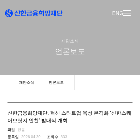
ENG
재단소식
언론보도
재단소식
언론보도
신한금융희망재단, 혁신 스타트업 육성 본격화 ‘신한스퀘
어브릿지 인천’ 발대식 개최
파일
없음
등록일
2026.04.30
조회수
833