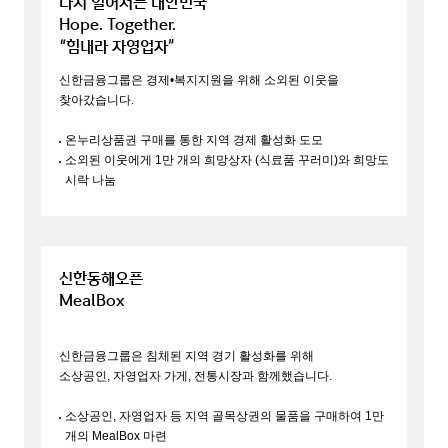
다시 일어서는 대한민국
Hope. Together.
“힘내라 자영업자”
신한금융그룹은
경제•복지지원을 위해
소외된 이웃을
찾아갔습니다.
온누리상품권 구매를 통한 지역 경제
활성화 도모
소외된 이웃에게 1만 개의 희망상자
(식료품 꾸러미)와 희망도
시락 나눔
신한동해오픈
MealBox
신한금융그룹은 침체된
지역 경기
활성화를 위해
소상공인, 자영업자 가게,
전통시장과 함께했습니다.
소상공인, 자영업자 등 지역 골목상권의
물품을 구매하여 1만
개의 MealBox 마련