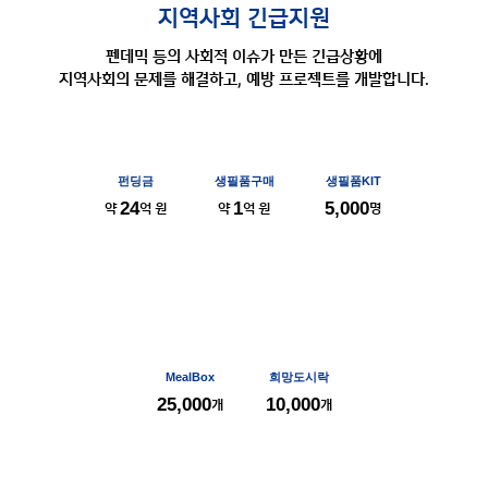
지역사회 긴급지원
펜데믹 등의 사회적 이슈가 만든 긴급상황에
지역사회의 문제를 해결하고,
예방 프로젝트를 개발합니다.
펀딩금
생필품구매
생필품KIT
약
24
억 원
약
1
억 원
5,000
명
MealBox
희망도시락
25,000
개
10,000
개